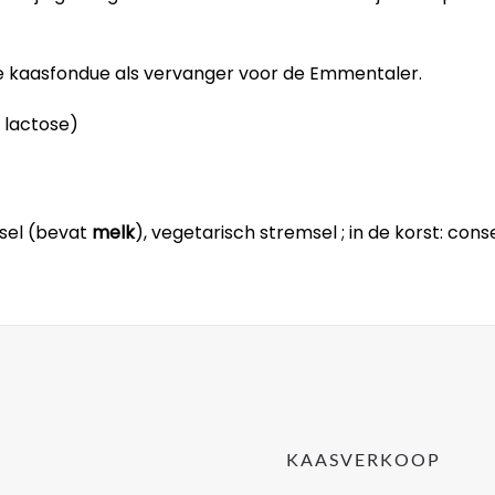
 de kaasfondue als vervanger voor de Emmentaler.
% lactose)
ursel (bevat
melk
), vegetarisch stremsel ; in de korst: co
KAASVERKOOP