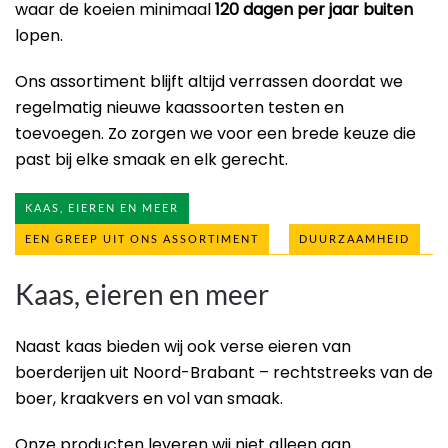
waar de koeien minimaal
120 dagen per jaar buiten
lopen.
Ons assortiment blijft altijd verrassen doordat we
regelmatig nieuwe kaassoorten testen en
toevoegen. Zo zorgen we voor een brede keuze die
past bij elke smaak en elk gerecht.
KAAS, EIEREN EN MEER
EEN GREEP UIT ONS ASSORTIMENT
DUURZAAMHEID
Kaas, eieren en meer
Naast kaas bieden wij ook
verse eieren
van
boerderijen uit Noord-Brabant – rechtstreeks van de
boer, kraakvers en vol van smaak.
Onze producten leveren wij niet alleen aan